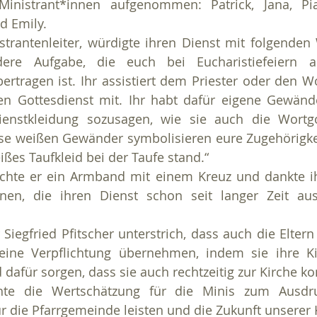
inistrant*innen aufgenommen: Patrick, Jana, Pia,
d Emily.
trantenleiter, würdigte ihren Dienst mit folgenden W
ere Aufgabe, die euch bei Eucharistiefeiern a
ertragen ist. Ihr assistiert dem Priester oder den Wor
en Gottesdienst mit. Ihr habt dafür eigene Gewänder
enstkleidung sozusagen, wie sie auch die Wortgot
ese weißen Gewänder symbolisieren eure Zugehörigkeit
ßes Taufkleid bei der Taufe stand.“
chte er ein Armband mit einem Kreuz und dankte i
nnen, die ihren Dienst schon seit langer Zeit aus
 Siegfried Pfitscher unterstrich, dass auch die Eltern
 eine Verpflichtung übernehmen, indem sie ihre Ki
 dafür sorgen, dass sie auch rechtzeitig zur Kirche 
te die Wertschätzung für die Minis zum Ausdruc
ür die Pfarrgemeinde leisten und die Zukunft unserer 