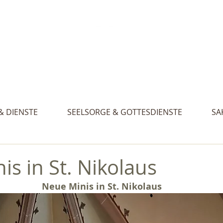
Aktue
. Gertraud, St. Nikolaus und St. Walburg
& DIENSTE
SEELSORGE & GOTTESDIENSTE
SA
is in St. Nikolaus
Neue Minis in St. Nikolaus