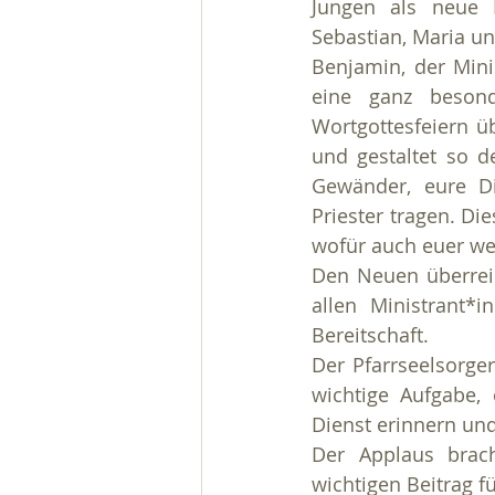
Jungen als neue M
Sebastian, Maria un
Benjamin, der Minis
eine ganz besond
Wortgottesfeiern üb
und gestaltet so d
Gewänder, eure Di
Priester tragen. Di
wofür auch euer wei
Den Neuen überrei
allen Ministrant*i
Bereitschaft.
Der Pfarrseelsorger
wichtige Aufgabe,
Dienst erinnern und
Der Applaus brach
wichtigen Beitrag f