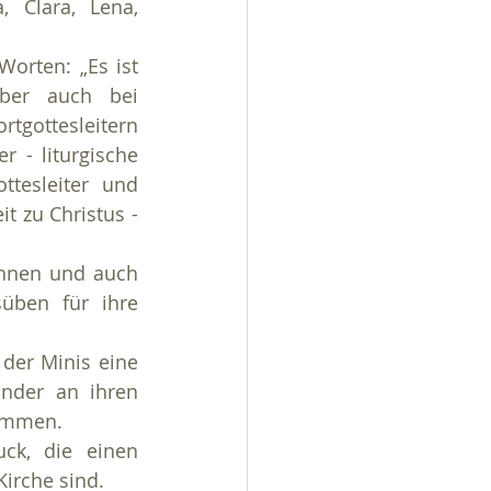
 Clara, Lena, 
orten: „Es ist 
ber auch bei 
tgottesleitern 
 - liturgische 
tesleiter und 
 zu Christus - 
hnen und auch 
üben für ihre 
 der Minis eine 
nder an ihren 
kommen.
k, die einen 
Kirche sind.