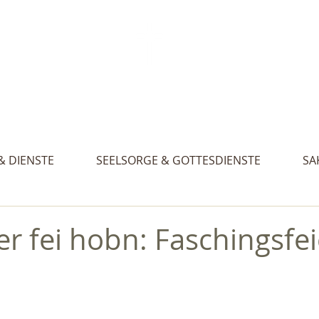
Aktue
. Gertraud, St. Nikolaus und St. Walburg
& DIENSTE
SEELSORGE & GOTTESDIENSTE
SA
r fei hobn: Faschingsfei