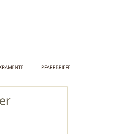
Innehalten
lles
Kontakt
 - Ultental
KRAMENTE
PFARRBRIEFE
er