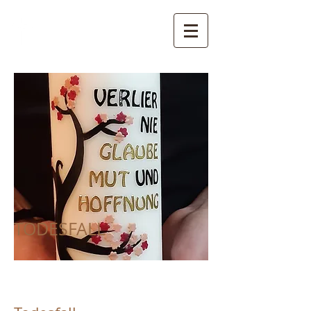
Pfarreien St. Gertraud, St.
Nikolaus und St. Walburg
- Ultental
TODESFALL