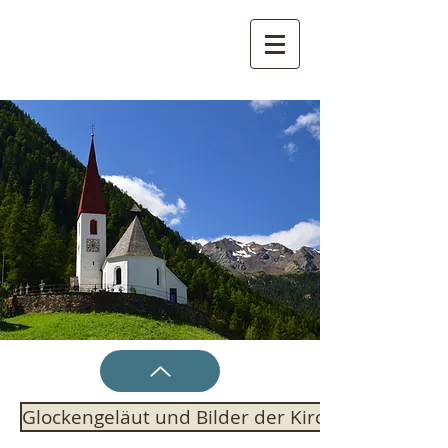
Pfarreien St. Gertraud, St.
Nikolaus und St. Walburg
- Ultental
Glockengeläut und Bilder der Kirche