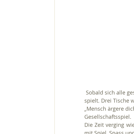
 Sobald sich alle gestärkt hatten, durfte sich jeder einem Spiel widmen, das er gerne 
spielt. Drei Tische
„Mensch ärgere dich
Gesellschaftsspiel. 
Die Zeit verging w
mit Spiel, Spass un