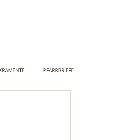
Innehalten
lles
Kontakt
 - Ultental
KRAMENTE
PFARRBRIEFE