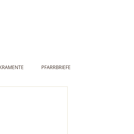
Innehalten
lles
Kontakt
 - Ultental
KRAMENTE
PFARRBRIEFE