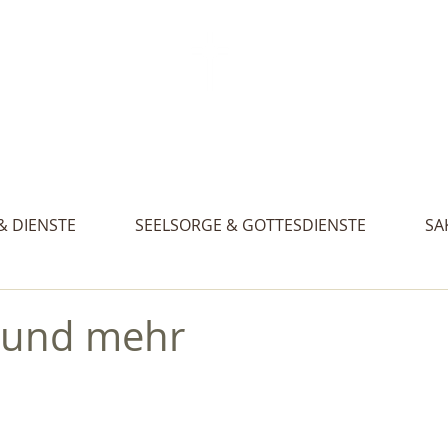
Aktue
. Gertraud, St. Nikolaus und St. Walburg
& DIENSTE
SEELSORGE & GOTTESDIENSTE
SA
 und mehr