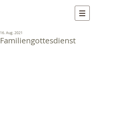
Pfarreien St. Gertraud, St.
Nikolaus und St. Walburg
- Ultental
16. Aug. 2021
Familiengottesdienst