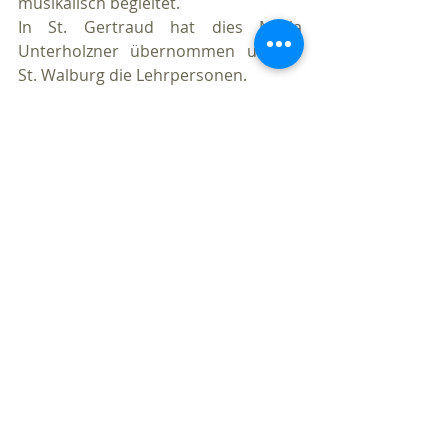
musikalisch begleitet. 
In St. Gertraud hat dies Maria 
Unterholzner übernommen und in 
St. Walburg die Lehrpersonen.
Nach dem abschließenden Segen 
begleiteten die Lehrpersonen ihre 
Schützlinge noch kurz in die Klassen 
um sie auf den Schulbeginn am 
nächsten Tag vorzubereiten.