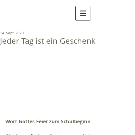
Pfarreien St. Gertraud, St.
Nikolaus und St. Walburg
- Ultental
14. Sept. 2023
Jeder Tag ist ein Geschenk
Wort-Gottes-Feier zum Schulbeginn