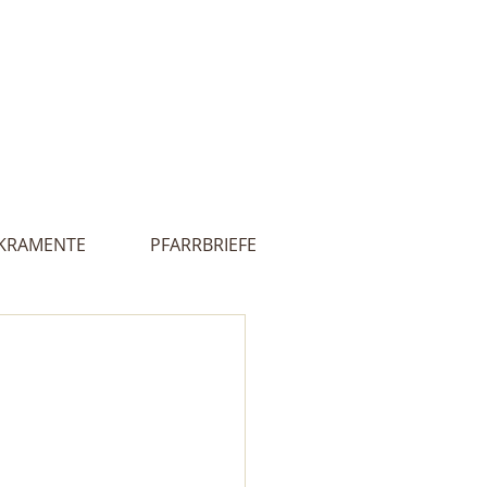
Innehalten
lles
Kontakt
 - Ultental
KRAMENTE
PFARRBRIEFE