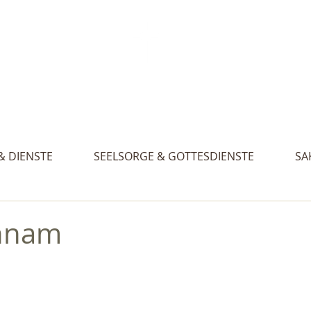
Aktue
. Gertraud, St. Nikolaus und St. Walburg
& DIENSTE
SEELSORGE & GOTTESDIENSTE
SA
chnam