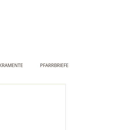
Innehalten
lles
Kontakt
 - Ultental
KRAMENTE
PFARRBRIEFE