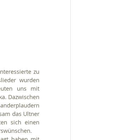
teressierte zu 
lieder wurden 
euten uns mit 
ka. Dazwischen 
nanderplaudern 
sam das Ultner 
en sich einen 
hrswünschen.
agt haben mit 