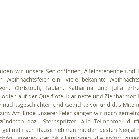
den wir unsere Senior*innen, Alleinstehende und In
en Weihnachtsfeier ein. Viele bekannte Weihnachts
n. Christoph, Fabian, Katharina und Julia erfr
dien auf der Querflöte, Klarinette und Ziehharmoni
ihnachtsgeschichten und Gedichte vor und das Mitei
kurz. Am Ende unserer Feier sangen wir noch gemein
zündeten dazu Sternspritzer. Alle Teilnehmer durft
Engel mit nach Hause nehmen mit den besten Neuja
chön unseren vier MusikantInnen, die sofort zuges