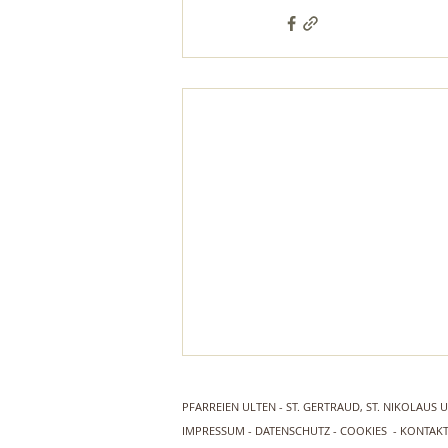
PFARREIEN ULTEN - ST. GERTRAUD, ST. NIKOLAUS
IMPRESSUM
- D
ATENSCHUTZ
-
COOKIES
- K
ONTAK