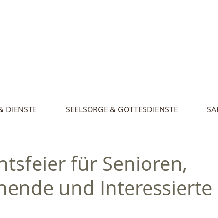
Aktue
. Gertraud, St. Nikolaus und St. Walburg
& DIENSTE
SEELSORGE & GOTTESDIENSTE
SA
tsfeier für Senioren,
ehende und Interessierte