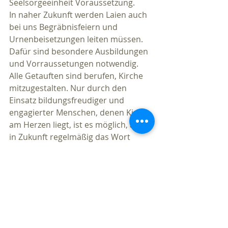
Seelsorgeeinheit Voraussetzung. 
In naher Zukunft werden Laien auch 
bei uns Begräbnisfeiern und 
Urnenbeisetzungen leiten müssen. 
Dafür sind besondere Ausbildungen 
und Vorraussetungen notwendig. 
Alle Getauften sind berufen, Kirche 
mitzugestalten. Nur durch den 
Einsatz bildungsfreudiger und 
engagierter Menschen, denen Kirche 
am Herzen liegt, ist es möglich, auch 
in Zukunft regelmäßig das Wort 
Gottes im Rahmen einer liturgischen 
Feier zu hören und zu deuten, 
liturgisches Leben zu pflegen, Kinder 
und Jugendliche als Ministrant*innen 
oder Sängerinnen einzubinden, 
kirchliche Traditionen aufrecht zu 
erhalten, eine gute Vorbereitung auf 